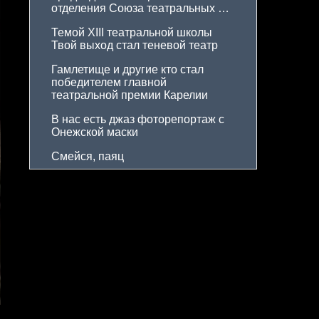
отделения Союза театральных 
деятелей еще на пятилетку
Темой XIII театральной школы 
Твой выход стал теневой театр
Гамлетище и другие кто стал 
победителем главной 
театральной премии Карелии
В нас есть джаз фоторепортаж с 
Онежской маски
Смейся, паяц