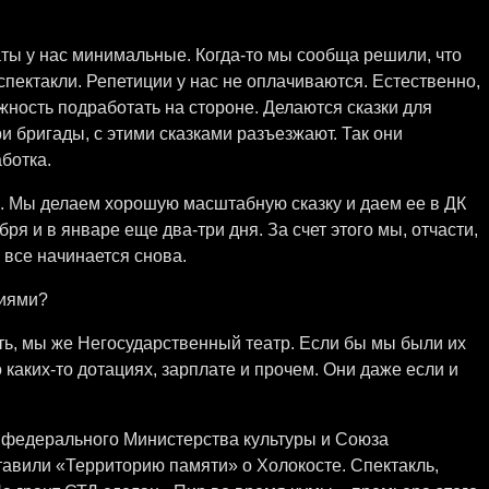
аты у нас минимальные. Когда-то мы сообща решили, что
спектакли. Репетиции у нас не оплачиваются. Естественно,
жность подработать на стороне. Делаются сказки для
и бригады, с этими сказками разъезжают. Так они
ботка.
я. Мы делаем хорошую масштабную сказку и даем ее в ДК
ря и в январе еще два-три дня. За счет этого мы, отчасти,
 все начинается снова.
циями?
гать, мы же Негосударственный театр. Если бы мы были их
о каких-то дотациях, зарплате и прочем. Они даже если и
ы федерального Министерства культуры и Союза
тавили «Территорию памяти» о Холокосте. Спектакль,