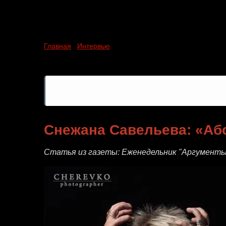
Снежана Савельева Абсурд
Главная
/
Интервью
/ Снежана Савельева Абсурд - эт
Снежана Савельева: «Абс
Статья из газеты: Еженедельник "Аргументы 