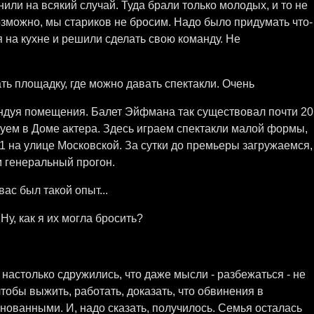
или на всякий случай. Туда брали только молодых, и то не
возможно, мы стариков не бросим. Надо было придумать что-
я на кухне и решили сделать свою команду. Не
ать площадку, где можно давать спектакли. Очень
ендуя помещения. Балет Эйфмана так существовал почти 20
руем в Доме актера. Здесь играем спектакли малой формы,
 на улице Московской. За сутки до премьеры загружаемся,
м генеральный прогон.
ас был такой опыт...
Ну, как я их могла бросить?
ы настолько сдружились, что даже мысли - разбежаться - не
чтобы выжить, работать, доказать, что обвинения в
ванными. И, надо сказать, получилось. Семья осталась