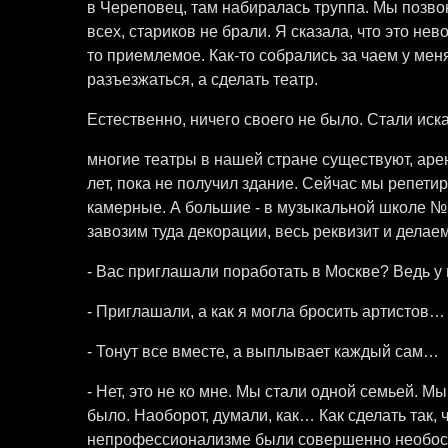
в Череповец, там набиралась труппа. Мы позвон
всех, стариков не брали. Я сказала, что это не
то приемлемое. Как-то собрались за чаем у мен
разъезжаться, а сделать театр.
Естественно, ничего своего не было. Стали иск
многие театры в нашей стране существуют, ар
лет, пока не получил здание. Сейчас мы репети
камерные. А большие - в музыкальной школе №1
завозим туда декорации, весь реквизит и делае
- Вас приглашали поработать в Москве? Ведь у в
- Приглашали, а как я могла бросить артистов… 
- Тонут все вместе, а выплывает каждый сам…
- Нет, это не ко мне. Мы стали одной семьей. М
было. Наоборот, думали, как… Как сделать так, 
непрофессионализме были совершенно необосно