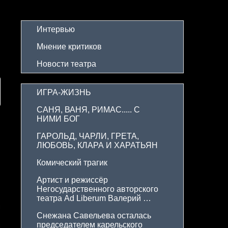
Интервью
Мнение критиков
Новости театра
ИГРА-ЖИЗНЬ
САНЯ, ВАНЯ, РИМАС..... С 
НИМИ БОГ
ГАРОЛЬД, ЧАРЛИ, ГРЕТА, 
ЛЮБОВЬ, КЛАРА И ХАРАТЬЯН
Комический трагик
Артист и режиссёр 
Негосударственного авторского 
театра Ad Liberum Валерий 
Израэльсон отметил юбилей
Снежана Савельева осталась 
председателем карельского 