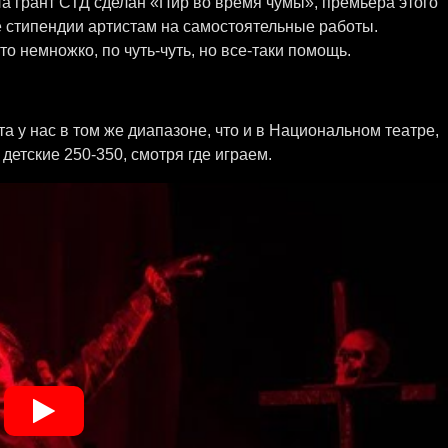
 На грант СТД сделан «Пир во время чумы», премьера этого
е стипендии артистам на самостоятельные работы.
то немножко, по чуть-чуть, но все-таки помощь.
ета у нас в том же диапазоне, что и в Национальном театре,
 детские 250-350, смотря где играем.