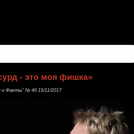
 - это моя фишка
о моя фишка
урд - это моя фишка»
и Факты" № 46 15/11/2017