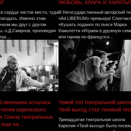
ОГ
ЛЮБОВЬ, КЛАРА И ХАРАТЬ
 в сердце чистое место, туда
В Негосударственный авторский те
лагодать. Именно этим
«Ad LIBERUM» премьера! Спектакл
чком мы друг с другом
«Кушать подано» по пьесе Марка
ы. о.Д.Смирнов, проповеди»
Камолетти «Играем в дружную сем
ра ...
или гарнир по-французск...
Савельева осталась
Темой XIII театральной школ
телем карельского
Твой выход стал теневой теа
я Союза театральных
Тринадцатая театральная школа
еще на ...
Карелии «Твой выход» была посвя