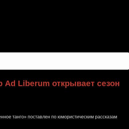
d Liberum открывает сезон
Ad Liberum открывает сезон премьерой
 Ad Liberum открывает сезон
нное танго» поставлен по юмористическим рассказам