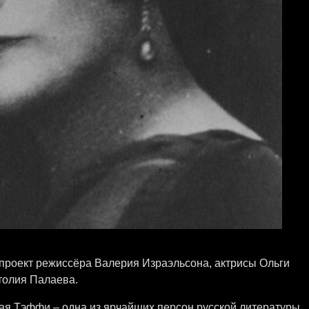
проект режиссёра Валерия Израэльсона, актрисы Ольги
толия Палаева.
я Тэффи – одна из ярчайших персон русской литературы