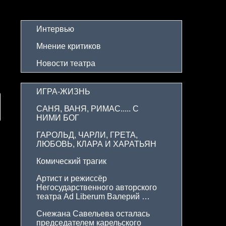
Интервью
Мнение критиков
Новости театра
ИГРА-ЖИЗНЬ
САНЯ, ВАНЯ, РИМАС..... С 
НИМИ БОГ
ГАРОЛЬД, ЧАРЛИ, ГРЕТА, 
ЛЮБОВЬ, КЛАРА И ХАРАТЬЯН
Комический трагик
Артист и режиссёр 
Негосударственного авторского 
театра Ad Liberum Валерий 
Израэльсон отметил юбилей
Снежана Савельева осталась 
председателем карельского 