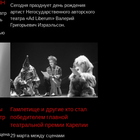
ЯН
Сегодня празднует день рождения
артист Негосударственного авторского
атр
театра «Ad Liberum» Валерий
ь
Григорьевич Израэльсон.
ью
ы
Гамлетище и другие кто стал
тр
победителем главной
театральной премии Карелии
щена
29 марта между сценами