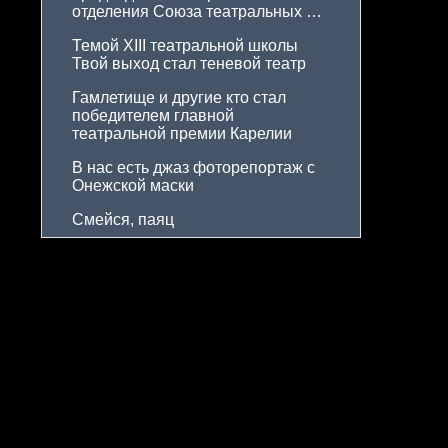
отделения Союза театральных 
деятелей еще на пятилетку
Темой XIII театральной школы 
Твой выход стал теневой театр
Гамлетище и другие кто стал 
победителем главной 
театральной премии Карелии
В нас есть джаз фоторепортаж с 
Онежской маски
Смейся, паяц