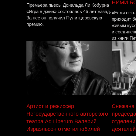
НИМИ Б
Премьера пьесы Дональда Ли Кобурна
«Игра в джин» состоялась 46 лет назад.
«Если есть
За нее он получил Пулитцеровскую
приходит б
премию.
живым кусо
и соединен
из книги Пет
Артист и режиссёр
Снежана 
Негосударственного авторского
председа
театра Ad Liberum Валерий
отделени
Израэльсон отметил юбилей
деятелей 